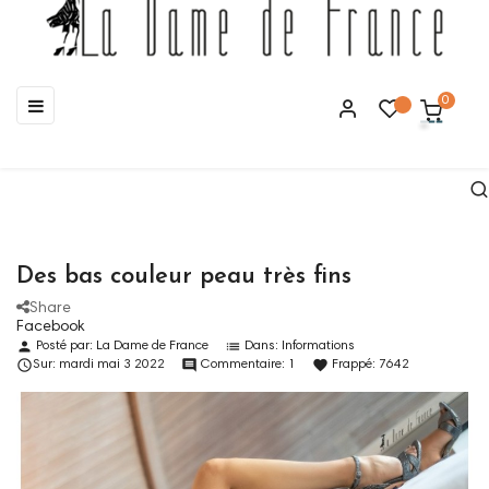
Basculer
☰
0
la
navigation
Des bas couleur peau très fins
Share
Facebook
person
list
Posté par:
La Dame de France
Dans:
Informations

comment
favorite
Sur:
mardi
mai
3
2022
Commentaire:
1
Frappé:
7642