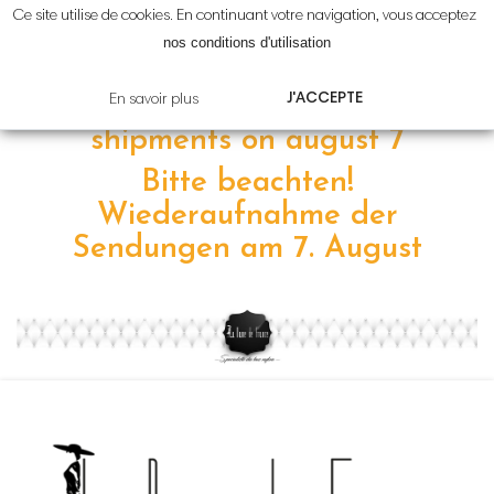
Ce site utilise de cookies. En continuant votre navigation, vous acceptez
Attention!
Reprise
des
nos conditions d'utilisation
expéditions le
7 août
J'ACCEPTE
En savoir plus
Please note! resumption of
shipments on
august 7
Bitte beachten!
Wiederaufnahme der
Sendungen am 7
.
August