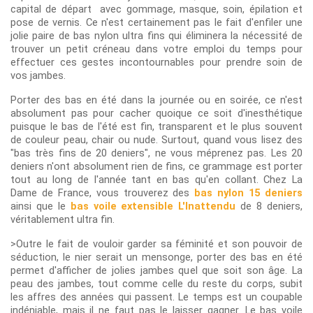
capital de départ avec gommage, masque, soin, épilation et
pose de vernis. Ce n'est certainement pas le fait d'enfiler une
jolie paire de bas nylon ultra fins qui éliminera la nécessité de
trouver un petit créneau dans votre emploi du temps pour
effectuer ces gestes incontournables pour prendre soin de
vos jambes.
Porter des bas en été dans la journée ou en soirée, ce n'est
absolument pas pour cacher quoique ce soit d'inesthétique
puisque le bas de l'été est fin, transparent et le plus souvent
de couleur peau, chair ou nude. Surtout, quand vous lisez des
"bas très fins de 20 deniers", ne vous méprenez pas. Les 20
deniers n'ont absolument rien de fins, ce grammage est porter
tout au long de l'année tant en bas qu'en collant. Chez La
Dame de France, vous trouverez des
bas nylon 15 deniers
ainsi que le
bas voile extensible L'Inattendu
de 8 deniers,
véritablement ultra fin.
>Outre le fait de vouloir garder sa féminité et son pouvoir de
séduction, le nier serait un mensonge, porter des bas en été
permet d'afficher de jolies jambes quel que soit son âge. La
peau des jambes, tout comme celle du reste du corps, subit
les affres des années qui passent. Le temps est un coupable
indéniable, mais il ne faut pas le laisser gagner. Le bas voile