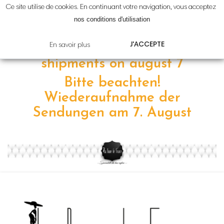
Ce site utilise de cookies. En continuant votre navigation, vous acceptez
Attention!
Reprise
des
nos conditions d'utilisation
expéditions le
7 août
J'ACCEPTE
En savoir plus
Please note! resumption of
shipments on
august 7
Bitte beachten!
Wiederaufnahme der
Sendungen am 7
.
August