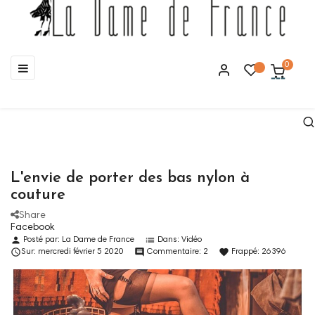
Basculer
☰
0
la
navigation
L'envie de porter des bas nylon à
couture
Share
Facebook
person
list
Posté par:
La Dame de France
Dans:
Vidéo

comment
favorite
Sur:
mercredi
février
5
2020
Commentaire:
2
Frappé:
26396