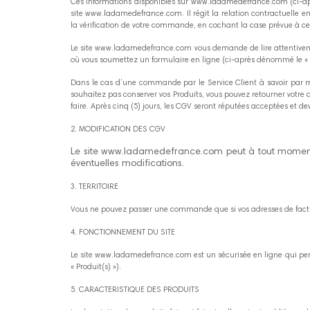
Ces informations disponibles sur www.ladamedefrance.com (ci-apr
site www.ladamedefrance.com. Il régit la relation contractuelle
la vérification de votre commande, en cochant la case prévue à cet 
Le site www.ladamedefrance.com vous demande de lire attentiveme
où vous soumettez un formulaire en ligne (ci-après dénommé le 
Dans le cas d’une commande par le Service Client à savoir par ma
souhaitez pas conserver vos Produits, vous pouvez retourner votre c
faire. Après cinq (5) jours, les CGV seront réputées acceptées et d
2. MODIFICATION DES CGV
Le site www.ladamedefrance.com peut à tout moment mo
éventuelles modifications.
3. TERRITOIRE
Vous ne pouvez passer une commande que si vos adresses de factur
4. FONCTIONNEMENT DU SITE
Le site www.ladamedefrance.com est un sécurisée en ligne qui per
« Produit(s) »).
5. CARACTERISTIQUE DES PRODUITS