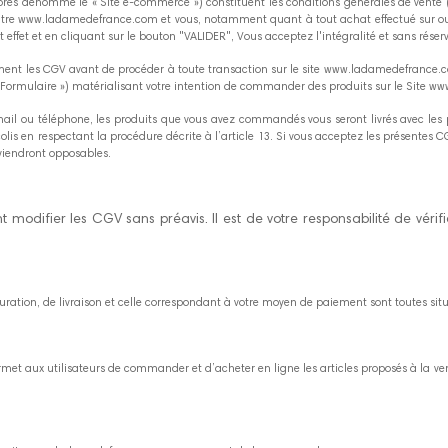
ès dénommé le « Site e-commerce ») constituent les conditions générales de vente (
 entre www.ladamedefrance.com et vous, notamment quant à tout achat effectué sur o
effet et en cliquant sur le bouton "VALIDER", Vous acceptez l'intégralité et sans réser
nt les CGV avant de procéder à toute transaction sur le site www.ladamedefrance.com
« Formulaire ») matérialisant votre intention de commander des produits sur le Si
il ou téléphone, les produits que vous avez commandés vous seront livrés avec les 
olis en respectant la procédure décrite à l’article 13. Si vous acceptez les présentes 
eviendront opposables.
difier les CGV sans préavis. Il est de votre responsabilité de vérifi
ation, de livraison et celle correspondant à votre moyen de paiement sont toutes si
met aux utilisateurs de commander et d’acheter en ligne les articles proposés à la 