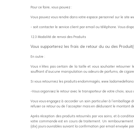
Pour ce faire, vous pouvez :
Vous pouvez vous rendre dans votre espace personnel sur le sit
- soit contacter le service client par email ou téléphone. Vous dis
12.3 Modalité de renvoi des Produits
Vous supporterez les frais de retour du ou des Produit(s
En outre :
Vous n’êtes pas certain de la taille et vous souhaiter retourne
souffrant d'aucune manipulation ou odeurs de parfums, de cigar
Si vous retourniez les produits endommagés, www.ladamedefrance.co
-Vous organisez le retour avec le transporteur de votre choix, sous v
Vous vous engagez à accorder un soin particulier à l’emballage d
refuser ce retour ou de l’accepter mais en déduisant le montant d
Après réception des produits retournés par vos soins, et à condi
votre commande est en cours de traitement. Un remboursement ser
(dix) jours ouvrables suivant la confirmation par email envoyée