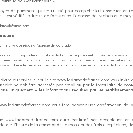
itique de Confidentialité »).
 moyen de paiement qui sera utilisé pour compléter la transaction en
 vérifié l’adresse de facturation, l’adresse de livraison et le moye
ladamedefrance.com :
bancaire
sonne physique réside à l’adresse de facturation.
 doivent correspondre au titulaire de la carte de paiement utilisée, le site www.l
aires. Les vérifications complémentaires susmentionnées entraînent un délai supplém
te www.ladamedefrance.com ne parviendrait pas à joindre le titulaire de la carte, l
aire du service client, le site www.ladamedefrance.com vous invite à l
aire ne doit être adressée par email ou par le formulaire de contac
hone uniquement – les informations requises par les établissemen
ww.ladamedefrance.com vous fera parvenir une confirmation de la 
que www.ladamedefrance.com aura confirmé son acceptation en vou
a date et l'heure de la commande, le montant des frais d'expédition, d