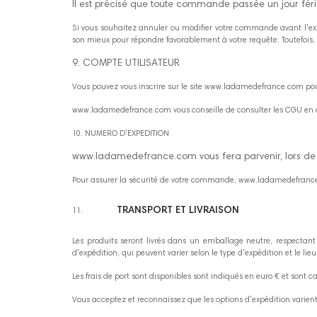
Il est précisé que toute commande passée un jour férié
Si vous souhaitez annuler ou modifier votre commande avant l'e
son mieux pour répondre favorablement à votre requête. Toutefo
9. COMPTE UTILISATEUR
Vous pouvez vous inscrire sur le site www.ladamedefrance.com pou
www.ladamedefrance.com vous conseille de consulter les CGU en cl
10. NUMERO D'EXPEDITION
www.ladamedefrance.com vous fera parvenir, lors de 
Pour assurer la sécurité de votre commande, www.ladamedefrance.c
TRANSPORT ET LIVRAISON
11.
Les produits seront livrés dans un emballage neutre, respectan
d'expédition, qui peuvent varier selon le type d'expédition et le l
Les frais de port sont disponibles sont indiqués en euro € et sont
Vous acceptez et reconnaissez que les options d'expédition varient 