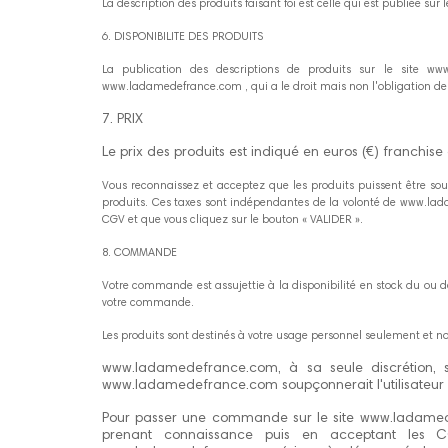
La description des produits faisant foi est celle qui est publié
6. DISPONIBILITE DES PRODUITS
La publication des descriptions de produits sur le site ww
www.ladamedefrance.com , qui a le droit mais non l'obligation de l'
7. PRIX
Le prix des produits est indiqué en euros (€) franchis
Vous reconnaissez et acceptez que les produits puissent être soum
produits. Ces taxes sont indépendantes de la volonté de www.lad
CGV et que vous cliquez sur le bouton « VALIDER ».
8. COMMANDE
Votre commande est assujettie à la disponibilité en stock du ou de
votre commande.
Les produits sont destinés à votre usage personnel seulement et 
www.ladamedefrance.com, à sa seule discrétion, 
www.ladamedefrance.com soupçonnerait l'utilisateur
Pour passer une commande sur le site www.ladamede
prenant connaissance puis en acceptant les CGV