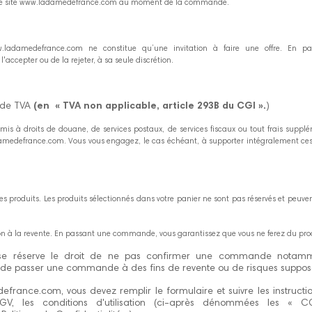
e sur le site www.ladamedefrance.com au moment de la commande.
w.ladamedefrance.com ne constitue qu’une invitation à faire une offre. En pas
accepter ou de la rejeter, à sa seule discrétion.
e de TVA
(en « TVA non applicable, article 293B du CGI ».
)
is à droits de douane, de services postaux, de services fiscaux ou tout frais suppléme
amedefrance.com. Vous vous engagez, le cas échéant, à supporter intégralement ces
s produits. Les produits sélectionnés dans votre panier ne sont pas réservés et peuven
non à la revente. En passant une commande, vous garantissez que vous ne ferez du pr
se réserve le droit de ne pas confirmer une commande notamment,
 de passer une commande à des fins de revente ou de risques suppos
france.com, vous devez remplir le formulaire et suivre les instru
, les conditions d'utilisation (ci-après dénommées les « CG