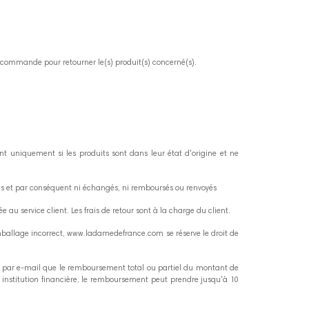
re commande pour retourner le(s) produit(s) concerné(s).
t uniquement si les produits sont dans leur état d'origine et ne
tés et par conséquent ni échangés, ni remboursés ou renvoyés
 au service client. Les frais de retour sont à la charge du client.
mballage incorrect, www.ladamedefrance.com se réserve le droit de
ra par e-mail que le remboursement total ou partiel du montant de
institution financière, le remboursement peut prendre jusqu'à 10