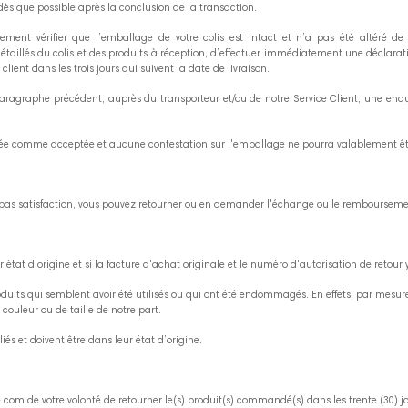
que possible après la conclusion de la transaction.
ment vérifier que l’emballage de votre colis est intact et n’a pas été altéré 
aillés du colis et des produits à réception, d’effectuer immédiatement une déclarat
 client dans les trois jours qui suivent la date de livraison.
aragraphe précédent, auprès du transporteur et/ou de notre Service Client, une enqu
dérée comme acceptée et aucune contestation sur l'emballage ne pourra valablement être
t pas satisfaction, vous pouvez retourner ou en demander l'échange ou le remboursemen
t d'origine et si la facture d'achat originale et le numéro d'autorisation de retour y 
s qui semblent avoir été utilisés ou qui ont été endommagés. En effets, par mesure d'h
 couleur ou de taille de notre part.
liés et doivent être dans leur état d’origine.
com de votre volonté de retourner le(s) produit(s) commandé(s) dans les trente (30) j