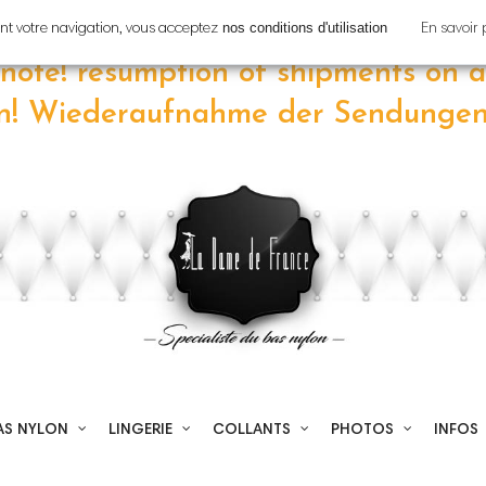
tion!
Reprise
des expéditions le
7
nos conditions d'utilisation
uant votre navigation, vous acceptez
En savoir 
 note! resumption of shipments on
a
en! Wiederaufnahme der Sendunge
AS NYLON
LINGERIE
COLLANTS
PHOTOS
INFOS