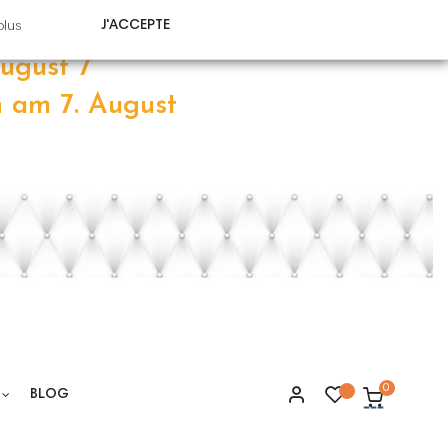
 août
J'ACCEPTE
plus
ugust 7
n am 7
.
August
0
BLOG