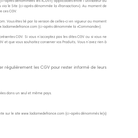
ci-après dénommées les «CGV») applicables entre l'utilisateur du
u via le Site (ci-après dénommée la «Transaction»). Au moment de
ve ces CGV.
. Vous êtes lié par la version de celles-ci en vigueur au moment
te www.ladamedefrance.com (ci-après dénommée la «Commande»).
présentes CGV. Si vous n’acceptez pas les dites CGV ou si vous ne
CGV et que vous souhaitez conserver vos Produits, Vous n’avez rien à
er régulièrement les CGV pour rester informé de leurs
tuées dans un seul et même pays.
vente sur le site www.ladamedefrance.com (ci-après dénommés le(s)