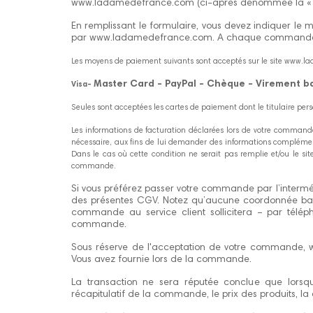
www.ladamedefrance.com (ci-après dénommée la « Pol
En remplissant le formulaire, vous devez indiquer le
par www.ladamedefrance.com. A chaque commande, il est
Les moyens de paiement suivants sont acceptés sur le site www.
Master Card - PayPal - Chèque - Virement 
Visa-
Seules sont acceptées les cartes de paiement dont le titulaire per
Les informations de facturation déclarées lors de votre commande
nécessaire, aux fins de lui demander des informations complément
Dans le cas où cette condition ne serait pas remplie et/ou le si
commande.
Si vous préférez passer votre commande par l’intermédi
des présentes CGV. Notez qu’aucune coordonnée banc
commande au service client sollicitera – par télép
commande.
Sous réserve de l'acceptation de votre commande, w
Vous avez fournie lors de la commande.
La transaction ne sera réputée conclue que lors
récapitulatif de la commande, le prix des produits, l