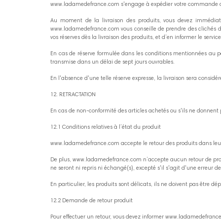
www.ladamedefrance.com s'engage à expédier votre commande dès 
Au moment de la livraison des produits, vous devez immédiate
www.ladamedefrance.com vous conseille de prendre des clichés dét
vos réserves dès la livraison des produits, et d’en informer le service
En cas de réserve formulée dans les conditions mentionnées au p
transmise dans un délai de sept jours ouvrables.
En l'absence d'une telle réserve expresse, la livraison sera consi
12. RETRACTATION
En cas de non-conformité des articles achetés ou s'ils ne donnen
12.1 Conditions relatives à l’état du produit
www.ladamedefrance.com accepte le retour des produits dans leur éta
De plus, www.ladamedefrance.com n’accepte aucun retour de produit
ne seront ni repris ni échangé(s), excepté s'il s'agit d'une erreur de
En particulier, les produits sont délicats, ils ne doivent pas être dép
12.2 Demande de retour produit
Pour effectuer un retour, vous devez informer www.ladamedefrance.