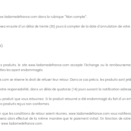
e www.ladamedefrance.com dans la rubrique "Mon compte",
posez ensuite d’un délai de trente (30) jours à compter de la date d’annulation de vot
).
r les produits, le site www.ladamedefrance.com accepte l'échange ou le remboursemen
ettes les ayant endommagés.
m se réserve le droit de refuser leur retour. Dans ce cas précis, les produits sont je
otre responsabilité, dans un délai de quatorze (14) jours suivant la notification adressée
u produit que vous retournez. Si le produit retourné a été endommagé du fait d’un e
es produits reçus non-conformes.
tion que les conditions de retour soient réunies, www.ladamedefrance.com vous notifie
a alors effectué de la même manière que le paiement initial. En fonction de votre 
 par www.ladamedefrance.com.