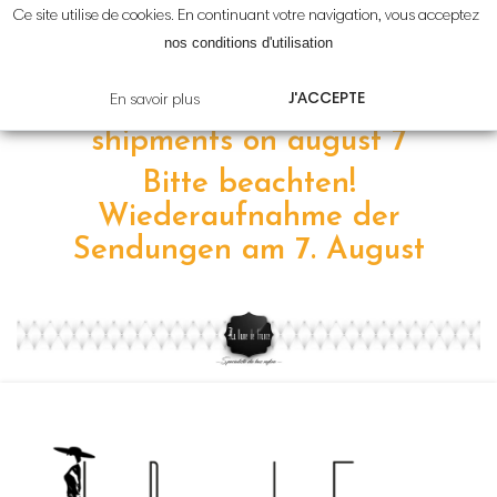
Ce site utilise de cookies. En continuant votre navigation, vous acceptez
Attention!
Reprise
des
nos conditions d'utilisation
expéditions le
7 août
J'ACCEPTE
En savoir plus
Please note! resumption of
shipments on
august 7
Bitte beachten!
Wiederaufnahme der
Sendungen am 7
.
August