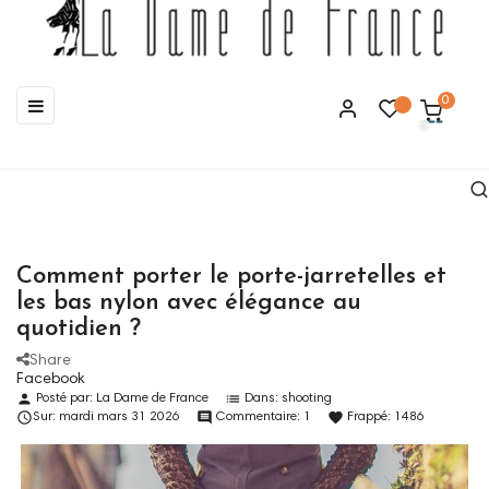
Basculer
☰
0
la
navigation
Comment porter le porte-jarretelles et
les bas nylon avec élégance au
quotidien ?
Share
Facebook
person
list
Posté par:
La Dame de France
Dans:
shooting

comment
favorite
Sur:
mardi
mars
31
2026
Commentaire:
1
Frappé:
1486