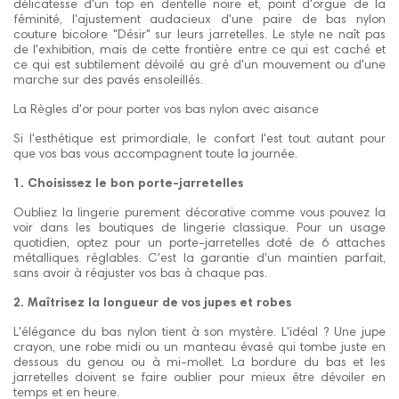
délicatesse d'un top en dentelle noire et, point d'orgue de la
féminité, l'ajustement audacieux d'une paire de bas nylon
couture bicolore "Désir" sur leurs jarretelles. Le style ne naît pas
de l'exhibition, mais de cette frontière entre ce qui est caché et
ce qui est subtilement dévoilé au gré d'un mouvement ou d'une
marche sur des pavés ensoleillés.
La Règles d'or pour porter vos bas nylon avec aisance
Si l'esthétique est primordiale, le confort l'est tout autant pour
que vos bas vous accompagnent toute la journée.
1. Choisissez le bon porte-jarretelles
Oubliez la lingerie purement décorative comme vous pouvez la
voir dans les boutiques de lingerie classique. Pour un usage
quotidien, optez pour un porte-jarretelles doté de 6 attaches
métalliques réglables. C'est la garantie d'un maintien parfait,
sans avoir à réajuster vos bas à chaque pas.
2. Maîtrisez la longueur de vos jupes et robes
L'élégance du bas nylon tient à son mystère. L'idéal ? Une jupe
crayon, une robe midi ou un manteau évasé qui tombe juste en
dessous du genou ou à mi-mollet. La bordure du bas et les
jarretelles doivent se faire oublier pour mieux être dévoiler en
temps et en heure.