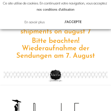
Ce site utilise de cookies. En continuant votre navigation, vous acceptez
Attention!
Reprise
des
nos conditions d'utilisation
expéditions le
7 août
J'ACCEPTE
En savoir plus
Please note! resumption of
shipments on
august 7
Bitte beachten!
Wiederaufnahme der
Sendungen am 7
.
August