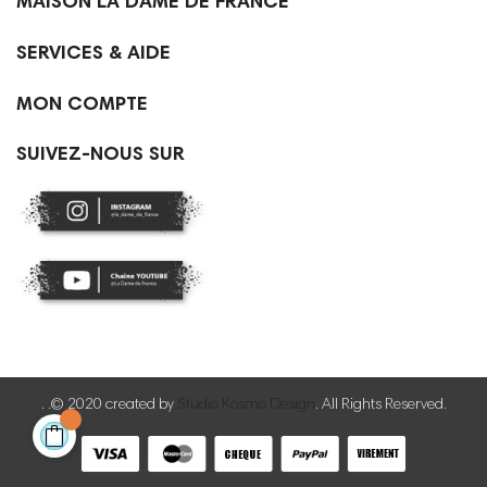

MAISON LA DAME DE FRANCE

SERVICES & AIDE

MON COMPTE
SUIVEZ-NOUS SUR
. .© 2020 created by
Studio Kosmo Design
. All Rights Reserved.