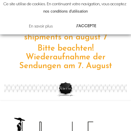
Ce site utilise de cookies. En continuant votre navigation, vous acceptez
Attention!
Reprise
des
nos conditions d'utilisation
expéditions le
7 août
J'ACCEPTE
En savoir plus
Please note! resumption of
shipments on
august 7
Bitte beachten!
Wiederaufnahme der
Sendungen am 7
.
August