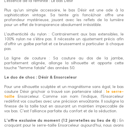
L’essence de la féminité : Le bas Désir
Plus qu'un simple accessoire, le bas Désir est une ode à la
sophistication vintage. Sa teinte gris foncé/noir offre une
profondeur mystérieuse, jouant avec les reflets de la lumière
pour un effet de transparence absolument irrésistible.
L'authenticité du nylon : Contrairement aux bas extensibles, le
100% nylon ne s'étire pas. Il nécessite un ajustement précis afin
d'offrir un galbe parfait et ce bruissement si particulier à chaque
pas.
La ligne de couture : Sa couture au dos de la jambe,
parfaitement alignée, allonge la silhouette et apporte cette
touche "femme fatale" des années 50.
Le duo de choc : Désir & Ensorceleur
Pour une silhouette sculptée et un magnétisme sans égal, le bas
couture Désir gris/noir a trouvé son partenaire idéal :
le serre-
taille
Ensorceleur. Comme son nom l’indique, l'Ensorceleur
redéfinit vos courbes avec une précision envoûtante. Il souligne la
finesse de la taille tout en assurant un maintien impeccable de
vos bas. C'est l'alliance parfaite du confort et de la séduction.
L'offre exclusive du moment (12 jarretelles au lieu de 6) :
En
craquant pour le serre-taille Ensorceleur aujourd'hui, nous avons