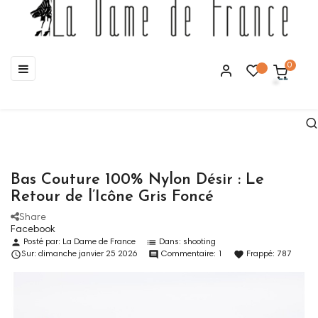
Basculer
☰
0
la
navigation
Bas Couture 100% Nylon Désir : Le
Retour de l’Icône Gris Foncé
Share
Facebook
person
list
Posté par:
La Dame de France
Dans:
shooting

comment
favorite
Sur:
dimanche
janvier
25
2026
Commentaire:
1
Frappé:
787