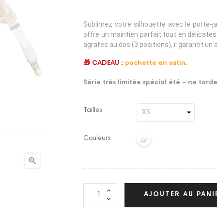
Sublimez votre silhouette avec le porte-j
offre un maintien parfait tout en délicate
agrafes au dos (3 positions), il garantit u
🎁 CADEAU :
pochette en satin.
Série très limitée spécial été – ne tard
Tailles
Couleurs

AJOUTER AU PANI