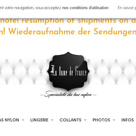
tion!
Reprise
des expéditions le
7
nos conditions d'utilisation
uant votre navigation, vous acceptez
En savoir 
 note! resumption of shipments on
a
en! Wiederaufnahme der Sendunge
AS NYLON
LINGERIE
COLLANTS
PHOTOS
INFOS