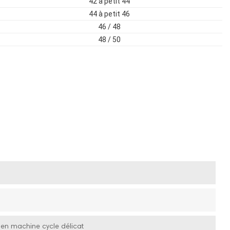
42 à petit 44
44 à petit 46
46 / 48
48 / 50
e en machine cycle délicat