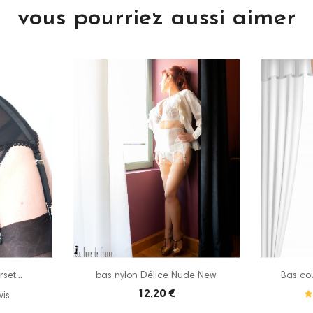
vous pourriez aussi aimer
set...
bas nylon Délice Nude New
Bas co
12,20 €
vis