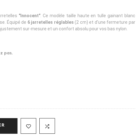
arretelles
"Innocent"
. Ce modèle taille haute en tulle gainant blanc
sse. Équipé de
6 jarretelles réglables
(2 cm) et d'une fermeture par
n ajustement sur-mesure et un confort absolu pour vos bas nylon.
ez pas.
ER