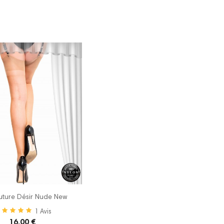
uture Désir Nude New
1
Avis
16,00 €