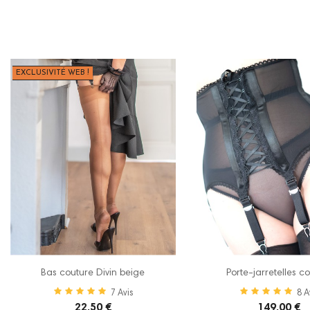
EXCLUSIVITÉ WEB !
Bas couture Divin beige
Porte-jarretelles cor
7
Avis
8
A
22,50 €
149,00 €