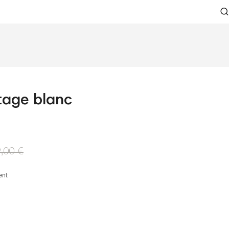
ntage blanc
,00 €
ent