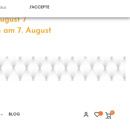
 août
J'ACCEPTE
plus
ugust 7
n am 7
.
August
0
BLOG