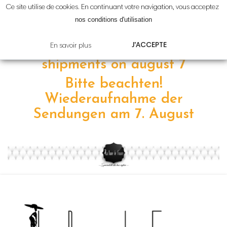
Ce site utilise de cookies. En continuant votre navigation, vous acceptez
Attention!
Reprise
des
nos conditions d'utilisation
expéditions le
7 août
J'ACCEPTE
En savoir plus
Please note! resumption of
shipments on
august 7
Bitte beachten!
Wiederaufnahme der
Sendungen am 7
.
August