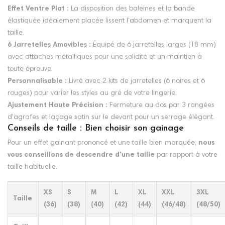
Effet Ventre Plat :
La disposition des baleines et la bande
élastiquée idéalement placée lissent l'abdomen et marquent la
taille.
6 Jarretelles Amovibles :
Équipé de 6 jarretelles larges (18 mm)
avec attaches métalliques pour une solidité et un maintien à
toute épreuve.
Personnalisable :
Livré avec 2 kits de jarretelles (6 noires et 6
rouges) pour varier les styles au gré de votre lingerie.
Ajustement Haute Précision :
Fermeture au dos par 3 rangées
d'agrafes et laçage satin sur le devant pour un serrage élégant.
Conseils de taille : Bien choisir son gainage
Pour un effet gainant prononcé et une taille bien marquée,
nous
vous conseillons de descendre d'une taille
par rapport à votre
taille habituelle.
XS
S
M
L
XL
XXL
3XL
Taille
(36)
(38)
(40)
(42)
(44)
(46/48)
(48/50)