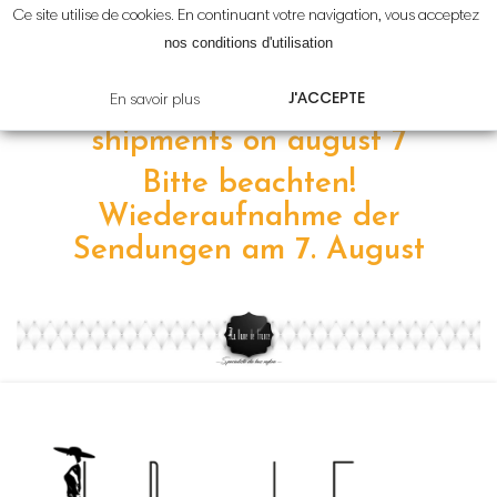
Ce site utilise de cookies. En continuant votre navigation, vous acceptez
Attention!
Reprise
des
nos conditions d'utilisation
expéditions le
7 août
J'ACCEPTE
En savoir plus
Please note! resumption of
shipments on
august 7
Bitte beachten!
Wiederaufnahme der
Sendungen am 7
.
August