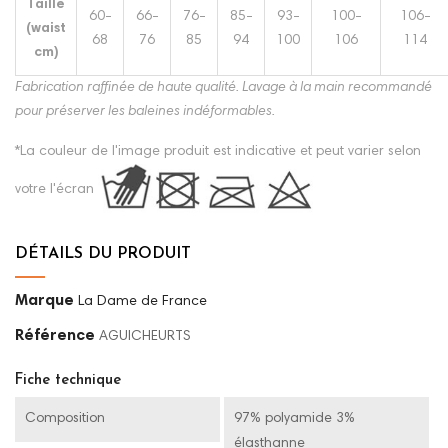
Taille
60-
66-
76-
85-
93-
100-
106-
(waist
68
76
85
94
100
106
114
cm)
Fabrication raffinée de haute qualité. Lavage à la main recommandé
pour préserver les baleines indéformables.
*La couleur de l'image produit est indicative et peut varier selon
votre l'écran
DÉTAILS DU PRODUIT
Marque
La Dame de France
Référence
AGUICHEURTS
Fiche technique
Composition
97% polyamide 3%
élasthanne