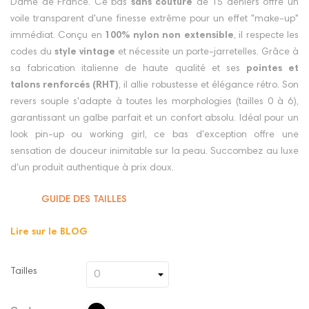
Dame de France. Ce bas
sans couture
de 15 deniers offre un
voile transparent d'une finesse extrême pour un effet "make-up"
immédiat. Conçu en
100% nylon non extensible
, il respecte les
codes du
style vintage
et nécessite un porte-jarretelles. Grâce à
sa fabrication italienne de haute qualité et ses
pointes et
talons renforcés (RHT)
, il allie robustesse et élégance rétro. Son
revers souple s'adapte à toutes les morphologies (tailles 0 à 6),
garantissant un galbe parfait et un confort absolu. Idéal pour un
look pin-up ou working girl, ce bas d'exception offre une
sensation de douceur inimitable sur la peau. Succombez au luxe
d'un produit authentique à prix doux.
GUIDE DES TAILLES
Lire sur le BLOG
Tailles