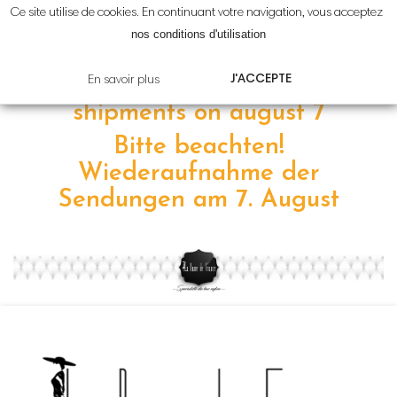
Ce site utilise de cookies. En continuant votre navigation, vous acceptez
Attention!
Reprise
des
nos conditions d'utilisation
expéditions le
7 août
J'ACCEPTE
En savoir plus
Please note! resumption of
shipments on
august 7
Bitte beachten!
Wiederaufnahme der
Sendungen am 7
.
August