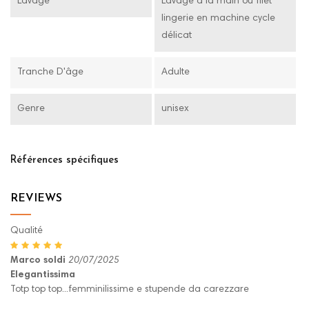
Lavage
Lavage à la main ou filet
lingerie en machine cycle
délicat
Tranche D'âge
Adulte
Genre
unisex
Références spécifiques
REVIEWS
Qualité
Marco soldi
20/07/2025
Elegantissima
Totp top top...femminilissime e stupende da carezzare