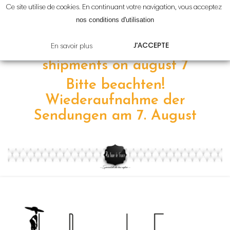
Ce site utilise de cookies. En continuant votre navigation, vous acceptez
Attention!
Reprise
des
nos conditions d'utilisation
expéditions le
7 août
J'ACCEPTE
En savoir plus
Please note! resumption of
shipments on
august 7
Bitte beachten!
Wiederaufnahme der
Sendungen am 7
.
August